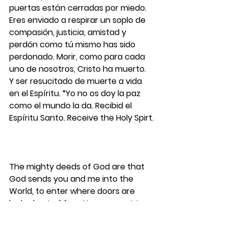
puertas están cerradas por miedo. 
Eres enviado a respirar un soplo de 
compasión, justicia, amistad y 
perdón como tú mismo has sido 
perdonado. Morir, como para cada 
uno de nosotros, Cristo ha muerto. 
Y ser resucitado de muerte a vida 
en el Espíritu. “Yo no os doy la paz 
como el mundo la da. Recibid el 
Espíritu Santo. Receive the Holy Spirt.
The mighty deeds of God are that 
God sends you and me into the 
World, to enter where doors are 
locked out of fear. You are sent to 
breathe a breath of compassion, 
justice, companionship, and 